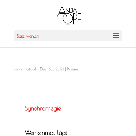
Seite wählen
von
anjatopf
|
Dez. 30, 2021
|
Neues
Synchronregie
Wer einmal lügt