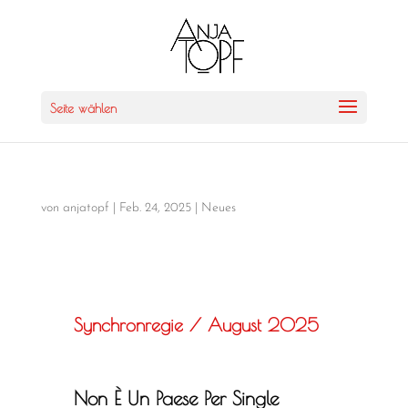
Seite wählen
von
anjatopf
|
Feb. 24, 2025
|
Neues
Synchronregie / August 2025
Non È Un Paese Per Single