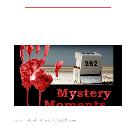
von
anjatopf
|
Mai 8, 2026
|
Neues