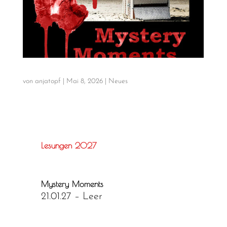
von
anjatopf
|
Mai 8, 2026
|
Neues
Lesungen 2027
Mystery Moments
21.01.27 – Leer