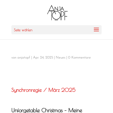
Seite wählen
von
anjatopf
|
Apr. 24, 2025
|
Neues
|
0 Kommentare
Synchronregie / März 2025
Unforgetable Christmas – Meine